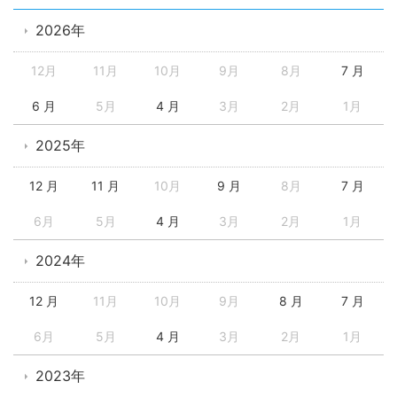
2026年
12月
11月
10月
9月
8月
7 月
6 月
5月
4 月
3月
2月
1月
2025年
12 月
11 月
10月
9 月
8月
7 月
6月
5月
4 月
3月
2月
1月
2024年
12 月
11月
10月
9月
8 月
7 月
6月
5月
4 月
3月
2月
1月
2023年