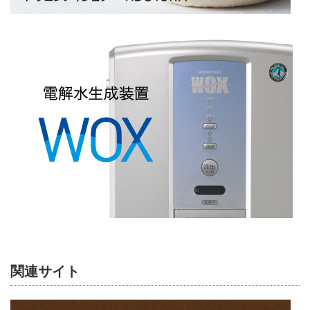
関連サイト