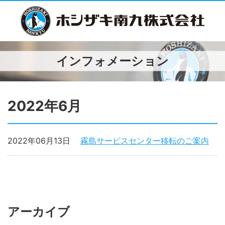
インフォメーション
2022年6月
2022年06月13日
霧島サービスセンター移転のご案内
アーカイブ