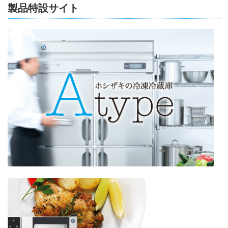
製品特設サイト