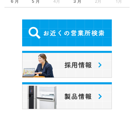
6 月
5 月
4月
3 月
2月
1月