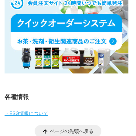
各種情報
・ESG情報について
ページの先頭へ戻る